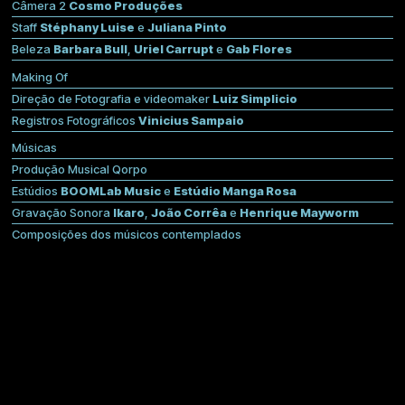
Câmera 2
Cosmo Produções
Staff
Stéphany Luise
e
Juliana Pinto
Beleza
Barbara Bull
,
Uriel Carrupt
e
Gab Flores
Making Of
Direção de Fotografia e videomaker
Luiz Simplicio
Registros Fotográficos
Vinicius Sampaio
Músicas
Produção Musical Qorpo
Estúdios
BOOMLab Music
e
Estúdio Manga Rosa
Gravação Sonora
Ikaro
,
João Corrêa
e
Henrique Mayworm
Composições dos músicos contemplados
SocialMedia
Gaya Lamin
ID Visual
Rafael Campinho
Design Gráfico
Rafael Campinho
e
Brayan Cataldo