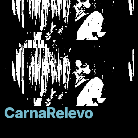
CarnaRelevo