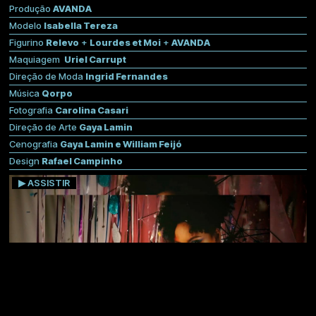
Produção
AVANDA
Modelo
Isabella Tereza
Figurino
Relevo
+
Lourdes et Moi
+
AVANDA
Maquiagem
Uriel Carrupt
Direção de Moda
Ingrid Fernandes
Música
Qorpo
Fotografia
Carolina Casari
Direção de Arte
Gaya Lamin
Cenografia
Gaya Lamin e William Feijó
Design
Rafael Campinho