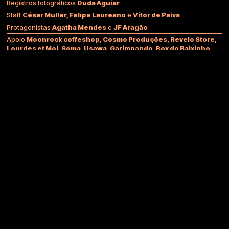
Registros fotográficos
Duda Aguiar
Staff
César Muller, Felipe Laureano
e
Vítor de Paiva
Protagonistas
Agatha Mendes
e
JF Aragão
Apoio
Moonrock coffeshop, Cosmo Produções, Revelo Store,
Lourdes et Moi, Soma, Usawa, Garimpando, Box do Baixinho
AVANDA & coletivo — 2026
instagram
facebook
youtube
twitter